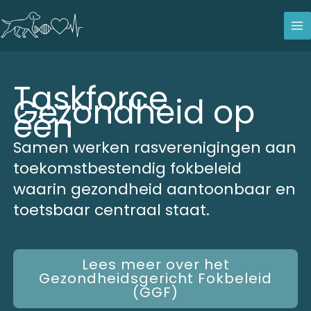
Ga
naar
de
inhoud
Taskforce
Gezondheid op
één
Samen werken rasverenigingen aan
toekomstbestendig fokbeleid
waarin gezondheid aantoonbaar en
toetsbaar centraal staat.
Lees meer over het
Gezondheidsgericht Fokbeleid
(GGF)